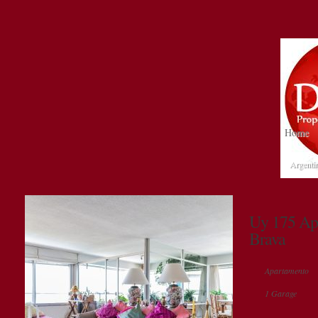
Home
Argenti
Uy 175 Ap
Brava
Apartamento
1 Garage