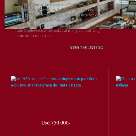
Excelente ubicación frente a la Playa BravaEdificio de
categoría con servicios de recepción 24hs con control
de ingresoMucamas todo el añoPileta exterior con
solariumBarbacoa común cerrada con
parrilleroGimnasio Piso 10Departamento Penthouse
tipo DúplexExcelentes vistas al mar y ciudadLiving-
comedor con terraza al...
VIEW THE LISTING
Usd 750.000-