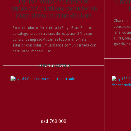
Uy 193 Venta de Penthouse
Chacra
duplex con parrillero exclusivo en
P
Playa Brava de Punta del Este
Chacra de
construido
Excelente ubicación frente a la Playa BravaEdificio
leña, coci
de categoría con servicios de recepción 24hs con
suites, pla
control de ingresoMucamas todo el añoPileta
galería, par
exterior con solariumBarbacoa común cerrada con
parrilleroGimnasio Piso...
VIEW THE LISTING
usd 760.000